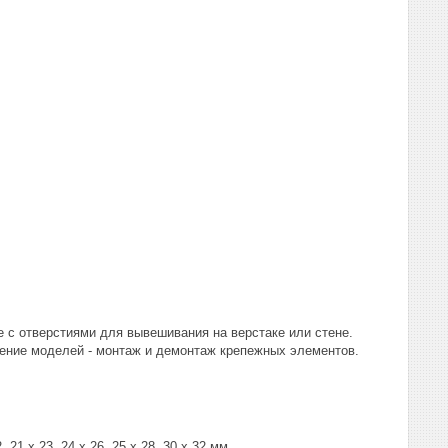
е с отверстиями для вывешивания на верстаке или стене.
чение моделей - монтаж и демонтаж крепежных элементов.
, 21 x 23, 24 x 26, 25 x 28, 30 x 32 мм