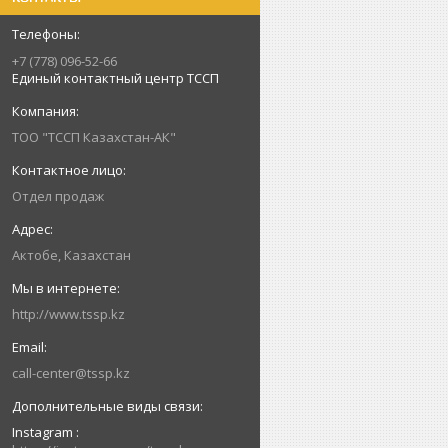
+7 (778) 096-52-66
Единый контактный центр ТССП
ТОО "ТССП Казахстан-АК"
Отдел продаж
Актобе, Казахстан
http://www.tssp.kz
call-center@tssp.kz
Instagram