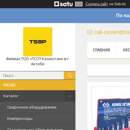
Создать сайт
на Satu.kz
По на
call-center@ts
ГЛАВНАЯ
КАТ
Филиал ТОО «ТССП Казахстан» в г.
Актобе
Каталог
Сварочное оборудование
Компрессоры
Строительное оборудование