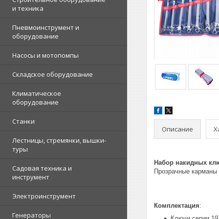
и техника
Пневмоинструмент и
оборудование
Насосы и мотопомпы
Складское оборудование
Климатическое
оборудование
Станки
Описание
Х
Лестницы, стремянки, вышки-
туры
Набор накидных клю
Садовая техника и
Прозрачные карманы 
инструмент
Электроинструмент
Комплектация
:
Генераторы
Ключи серии 1970