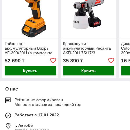
Гайковерт
Краскопульт
Диск
аккумуляторный Вихрь
аккумуляторный Ресанта
Cuto
АГ-300/20Li (в комплекте
АКП-20Li 75/17/3
300х
2 АКБ и ЗУ) 72/24/4
48T 
52 690
35 890
16 
₸
₸
Купить
Купить
О нас
Рейтинг не сформирован
Менее 5 отзывов за последний год
Работает с 17.01.2022
г. Актобе