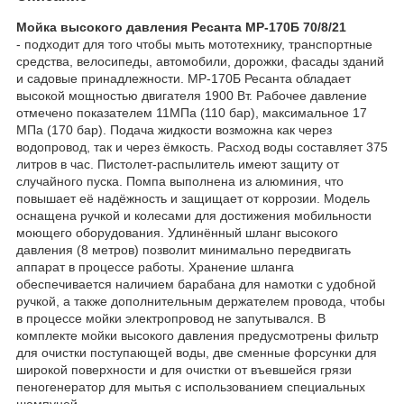
Мойка высокого давления Ресанта МР-170Б 70/8/21
- подходит для того чтобы мыть мототехнику, транспортные
средства, велосипеды, автомобили, дорожки, фасады зданий
и садовые принадлежности. МР-170Б Ресанта обладает
высокой мощностью двигателя 1900 Вт. Рабочее давление
отмечено показателем 11МПа (110 бар), максимальное 17
МПа (170 бар). Подача жидкости возможна как через
водопровод, так и через ёмкость. Расход воды составляет 375
литров в час. Пистолет-распылитель имеют защиту от
случайного пуска. Помпа выполнена из алюминия, что
повышает её надёжность и защищает от коррозии. Модель
оснащена ручкой и колесами для достижения мобильности
моющего оборудования. Удлинённый шланг высокого
давления (8 метров) позволит минимально передвигать
аппарат в процессе работы. Хранение шланга
обеспечивается наличием барабана для намотки с удобной
ручкой, а также дополнительным держателем провода, чтобы
в процессе мойки электропровод не запутывался. В
комплекте мойки высокого давления предусмотрены фильтр
для очистки поступающей воды, две сменные форсунки для
широкой поверхности и для очистки от въевшейся грязи
пеногенератор для мытья с использованием специальных
шампуней.