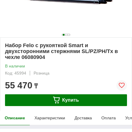
Набор Felo с рукояткой Smart и
двухсторонними стержнями SL/PZ/PH/Tx в
чехле 06080904
В наличии
Код: 45994
Розница
55 470
₸
Купить
Описание
Характеристики
Доставка
Оплата
Усл