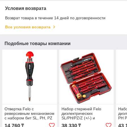
Условия возврата
Возврат товара в течение 14 дней по договоренности
Все условия возврата
Подобные товары компании
Отвертка Felo с
Набор стержней Felo
Наб
реверсивным механизмом
диэлектрических
диэл
с набором бит SL, PH, PZ
SL/PH/PZ/Z (+/-) и
PH P
8шт. 37400405
рукоятка E-SMART
SMA
14 760
38 330
43 
₸
₸