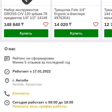
Набор инструментов
Трещотка Felo 1/4"
Трещ
GROSS CrV 120 зубьев 78
Ergonic в блистере
144 
предметов 1/4" 1/2" 14148
49763541
мех
148 840
14 020
12 
₸
₸
Купить
Купить
О нас
Рейтинг не сформирован
Менее 5 отзывов за последний год
Работает с 17.01.2022
г. Актобе
Актобе, Казахстан
Контакты
Сегодня работает с 09:00 до 18:00
Показать весь график работы