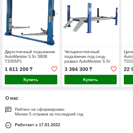
Двухстоечный подъемник
Четырехстоечный
Цили
AutoMeister 5.5т 380В
подъёмник под сход-
Auto
T2055P1
развал AutoMeister 5.5т
T01
380В T4155A
1 611 200
3 394 300
22 
₸
₸
Купить
Купить
О нас
Рейтинг не сформирован
Менее 5 отзывов за последний год
Работает с 17.01.2022