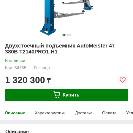
Двухстоечный подъемник AutoMeister 4т
380В T2140PRO1-H1
В наличии
Код: 84755
Розница
1 320 300
₸
Купить
Описание
Характеристики
Доставка
Оплата
Усл
Описание