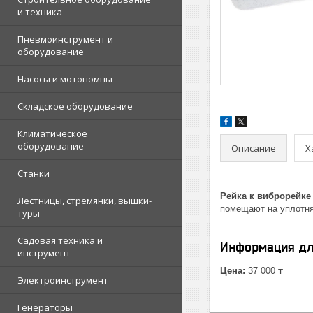
и техника
Пневмоинструмент и
оборудование
Насосы и мотопомпы
Складское оборудование
Климатическое
оборудование
Описание
Х
Станки
Рейка к виброрейке
Лестницы, стремянки, вышки-
помещают на уплотня
туры
Садовая техника и
Информация дл
инструмент
Цена:
37 000 ₸
Электроинструмент
Генераторы