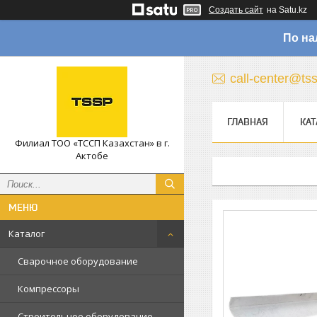
Создать сайт
на Satu.kz
По на
call-center@ts
ГЛАВНАЯ
КАТ
Филиал ТОО «ТССП Казахстан» в г.
Актобе
Каталог
Сварочное оборудование
Компрессоры
Строительное оборудование