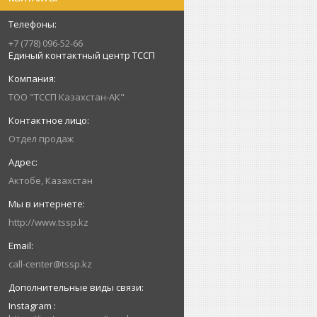
+7 (778) 096-52-66
Единый контактный центр ТССП
ТОО "ТССП Казахстан-АК"
Отдел продаж
Актобе, Казахстан
http://www.tssp.kz
call-center@tssp.kz
Instagram