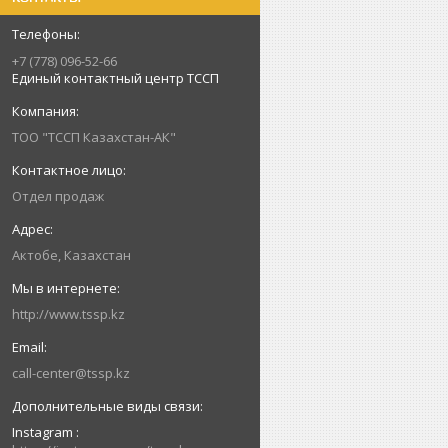
+7 (778) 096-52-66
Единый контактный центр ТССП
ТОО "ТССП Казахстан-АК"
Отдел продаж
Актобе, Казахстан
http://www.tssp.kz
call-center@tssp.kz
Instagram