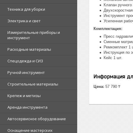
Клапан ручного
Техника для уборки
Двухскоростная
Инструмент про
Электрика и свет
Усиленная рабо
Комплектация:
Измерительные приборы и
Пресс гидравли
инструмент
Сменные матриц
Ремкомплект 1 
Расходные материалы
Инструкция по э
Кейс 1 шт.
Спецодежда и СИЗ
Ручной инструмент
Информация дл
Строительные материалы
Цена:
57 790 ₸
Крепеж и метизы
Аренда инструмента
Автосервисное оборудование
Оснащение мастерских