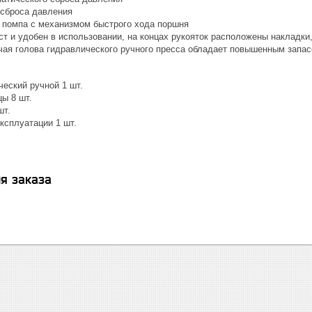
 сброса давления
 помпа с механизмом быстрого хода поршня
ст и удобен в использовании, на концах рукояток расположены накладк
чая голова гидравлического ручного пресса обладает повышенным запас
ческий ручной 1 шт.
ы 8 шт.
шт.
ксплуатации 1 шт.
я заказа