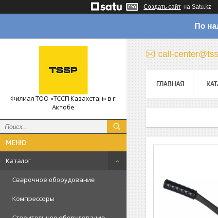
Создать сайт
на Satu.kz
По на
call-center@ts
ГЛАВНАЯ
КАТ
Филиал ТОО «ТССП Казахстан» в г.
Актобе
Каталог
Сварочное оборудование
Компрессоры
Строительное оборудование