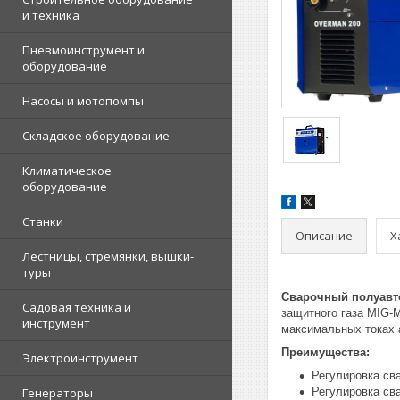
и техника
Пневмоинструмент и
оборудование
Насосы и мотопомпы
Складское оборудование
Климатическое
оборудование
Станки
Описание
Х
Лестницы, стремянки, вышки-
туры
Сварочный полуавто
Садовая техника и
защитного газа MIG-
инструмент
максимальных токах 
Преимущества:
Электроинструмент
Регулировка сва
Генераторы
Регулировка св