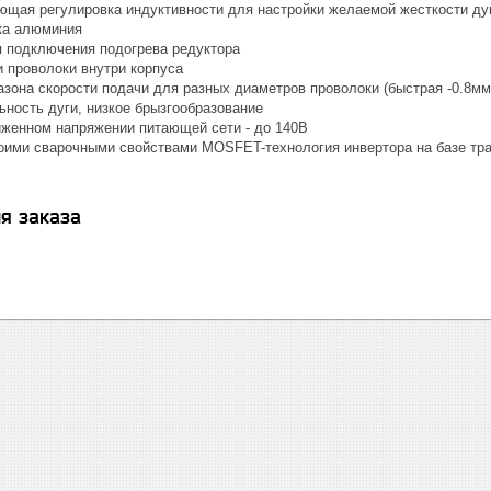
ющая регулировка индуктивности для настройки желаемой жесткости ду
ка алюминия
я подключения подогрева редуктора
и проволоки внутри корпуса
зона скорости подачи для разных диаметров проволоки (быстрая -0.8мм 
ьность дуги, низкое брызгообразование
иженном напряжении питающей сети - до 140В
оими сварочными свойствами MOSFET-технология инвертора на базе тр
я заказа