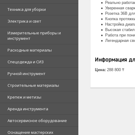
Реально работа
Уверенная свар
Техника для уборки
Розетка 36В дл
Кнопка протяжк
Электрика и свет
Настройка диапа
Высокая стабил
Измерительные приборы и
Работа при пон
инструмент
Легендарная св
Расходные материалы
Информация дл
Спецодежда и СИЗ
Цена:
288 800 ₸
Ручной инструмент
Строительные материалы
Крепеж и метизы
Аренда инструмента
Автосервисное оборудование
Оснащение мастерских