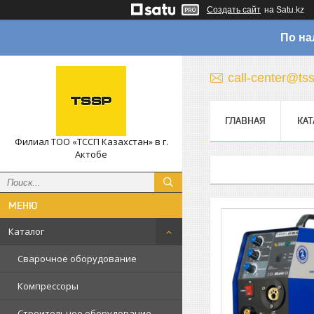
Создать сайт
на Satu.kz
По на
call-center@ts
ГЛАВНАЯ
КАТ
Филиал ТОО «ТССП Казахстан» в г.
Актобе
Каталог
Сварочное оборудование
Компрессоры
Строительное оборудование