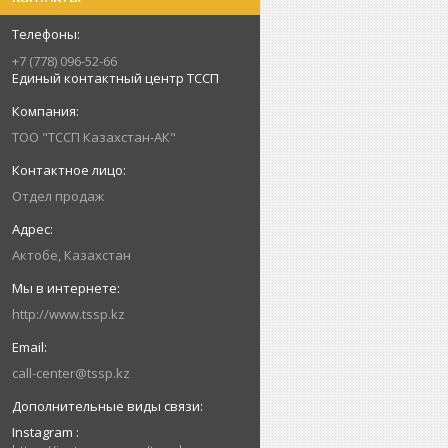
+7 (778) 096-52-66
Единый контактный центр ТССП
ТОО "ТССП Казахстан-АК"
Отдел продаж
Актобе, Казахстан
http://www.tssp.kz
call-center@tssp.kz
Instagram