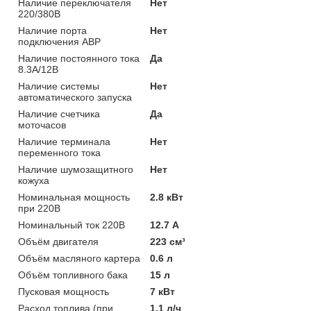
Наличие переключателя
Нет
220/380В
Наличие порта
Нет
подключения АВР
Наличие постоянного тока
Да
8.3А/12В
Наличие системы
Нет
автоматического запуска
Наличие счетчика
Да
моточасов
Наличие терминала
Нет
переменного тока
Наличие шумозащитного
Нет
кожуха
Номинальная мощность
2.8 кВт
при 220В
Номинальный ток 220В
12.7 А
Объём двигателя
223 см³
Объём масляного картера
0.6 л
Объём топливного бака
15 л
Пусковая мощность
7 кВт
Расход топлива (при
1.1 л/ч