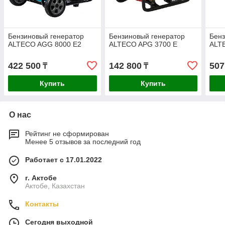
Бензиновый генератор
Бензиновый генератор
Бенз
ALTECO AGG 8000 E2
ALTECO APG 3700 E
ALT
422 500
142 800
507
₸
₸
Купить
Купить
О нас
Рейтинг не сформирован
Менее 5 отзывов за последний год
Работает с 17.01.2022
г. Актобе
Актобе, Казахстан
Контакты
Сегодня выходной