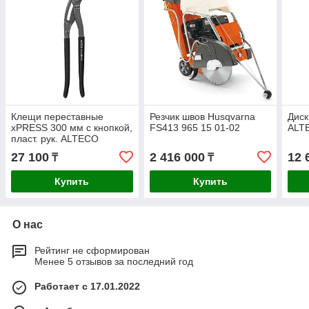
Клещи переставные
Резчик швов Husqvarna
Диск
xPRESS 300 мм с кнопкой,
FS413 965 15 01-02
ALT
пласт. рук. ALTECO
Industrial 0705-1K-300-X
27 100
2 416 000
12 
₸
₸
Купить
Купить
О нас
Рейтинг не сформирован
Менее 5 отзывов за последний год
Работает с 17.01.2022