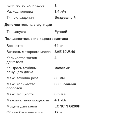
Количество цилиндров
1
Расход топлива
1.4 л/ч
Тип охлаждения
Воздушный
Дополнительные функции
Тип запуска
Ручной
Пользовательские характеристики
Вес нетто
64 кг
Вязкость моторного масла
SAE 10W-40
Количество тактов
4
двигателя
Контроль глубины
маховик
режущего диска
Макс. глубина реза
80 мм
Макс. количество
3600 об/мин
оборотов
Макс. мощность
6.5 л.с.
Максимальная мощность
4.1 кВт
Модель двигателя
LONCIN G200F
Объём бака для воды
12 л