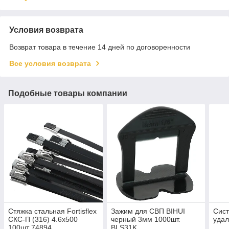
Условия возврата
Возврат товара в течение 14 дней по договоренности
Все условия возврата
Подобные товары компании
Стяжка стальная Fortisflex
Зажим для СВП BIHUI
Сист
СКС-П (316) 4.6x500
черный 3мм 1000шт.
уда
100шт 74894
BLS31K