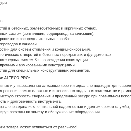
туры
я:
стий в бетонных, железобетонных и кирпичных стенах.
ных систем (вентиляция, водопровод, канализация).
трощитов и распределительных коробок.
опроводов и кабелей.
рстий для систем отопления и кондиционирования.
логических отверстий в бетонных перекрытиях и фундаментах.
нженерных систем без повреждения конструкции.
 прочными армированными конструкциями.
стий для специальных конструктивных элементов.
ок ALTECO PRO:
ные и универсальные алмазные коронки идеально подходят для сверле
я решения самых сложных и интенсивных задач в строительстве и ремо
ыструю скорость сверления и продленный ресурс при правильном испо
сть и долговечность инструмента.
цена оправдана исключительной надежностью и долгим сроком службы, 
зируя расходы на замену и обслуживание оборудования.
ие товара может отличаться от реального!