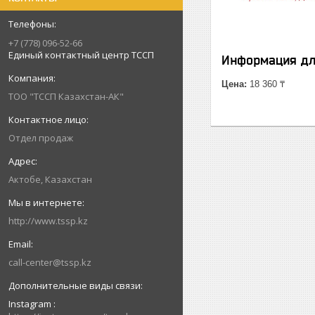
+7 (778) 096-52-66
Единый контактный центр ТССП
Информация дл
Цена:
18 360 ₸
ТОО "ТССП Казахстан-АК"
Отдел продаж
Актобе, Казахстан
http://www.tssp.kz
call-center@tssp.kz
Instagram