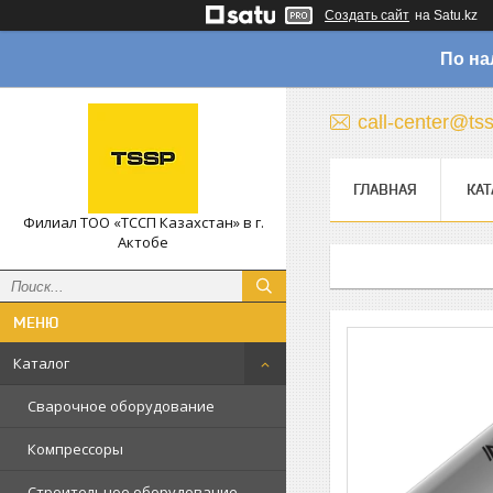
Создать сайт
на Satu.kz
По на
call-center@ts
ГЛАВНАЯ
КАТ
Филиал ТОО «ТССП Казахстан» в г.
Актобе
Каталог
Сварочное оборудование
Компрессоры
Строительное оборудование