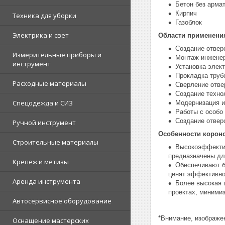
Бетон без арма
Кирпич
Техника для уборки
Газоблок
Электрика и свет
Области применени
Создание отвер
Измерительные приборы и
Монтаж инженер
инструмент
Установка элек
Прокладка труб
Расходные материалы
Сверление отве
Создание техно
Спецодежда и СИЗ
Модернизация и
Работы с особо
Создание отвер
Ручной инструмент
Особенности корон
Строительные материалы
Высокоэффектив
предназначены дл
Крепеж и метизы
Обеспечивают б
ценят эффективно
Аренда инструмента
Более высокая 
проектах, миними
Автосервисное оборудование
*Внимание, изображен
Оснащение мастерских