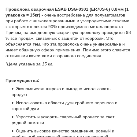
Проволока сварочная ESAB DSG-0301 (ER70S-6) 0.8мм (1
упаковка = 15кг)
- очень востребована для полуавтоматов
при работе с низколегированными и углеродистыми сталями,
к которым относятся 90% производимого металлопроката.
Причем, на омедненную сварочную проволоку приходится 98
% все продаж, связанных с защитой от коррозии. Это
объясняется тем, что эта проволока очень универсальна и
имеет обширную сферу применения. Помимо этого славится
отличными качествами сварочного соединения.
*Цена указана за 15 кг.
Преимущества:
Экономически широко и выгодно использовать
продукт
Использовать в области дуги сройного переноса и
короткой дуги
Упростить и ускорить сварочный процесс за счет
рядной намотки
Оценить высокое качество омеднения, ровный и
стабильный химический состав, не уступающий