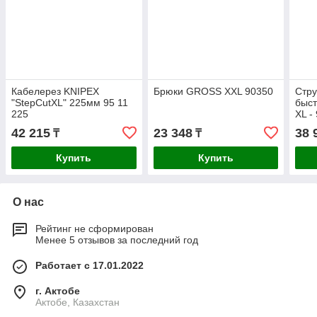
Кабелерез KNIPEX
Брюки GROSS XXL 90350
Стр
"StepCutXL" 225мм 95 11
быс
225
XL -
42 215
23 348
38 
₸
₸
Купить
Купить
О нас
Рейтинг не сформирован
Менее 5 отзывов за последний год
Работает с 17.01.2022
г. Актобе
Актобе, Казахстан