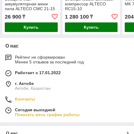
аккумуляторная мини
компрессор ALTECO
MK 
пила ALTECO CMC 21-15
RC15-10
BL Solo (без АКБ и ЗУ)
26 900
1 280 100
204
₸
₸
Купить
Купить
О нас
Рейтинг не сформирован
Менее 5 отзывов за последний год
Работает с 17.01.2022
г. Актобе
Актобе, Казахстан
Контакты
Сегодня выходной
Показать весь график работы
О нас