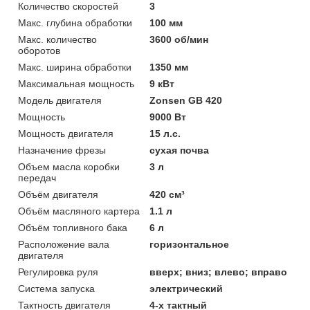
Количество скоростей
3
Макс. глубина обработки
100 мм
Макс. количество
3600 об/мин
оборотов
Макс. ширина обработки
1350 мм
Максимальная мощность
9 кВт
Модель двигателя
Zonsen GB 420
Мощность
9000 Вт
Мощность двигателя
15 л.с.
Назначение фрезы
сухая почва
Объем масла коробки
3 л
передач
Объём двигателя
420 см³
Объём масляного картера
1.1 л
Объём топливного бака
6 л
Расположение вала
горизонтальное
двигателя
Регулировка руля
вверх; вниз; влево; вправо
Система запуска
электрический
Тактность двигателя
4-х тактный