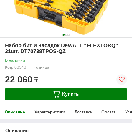
Набор бит и насадок DeWALT "FLEXTORQ"
31шт. DT70738TPOS-QZ
В наличии
Код: 83343
Розница
22 060
₸
Купить
Описание
Характеристики
Доставка
Оплата
Усл
Описание