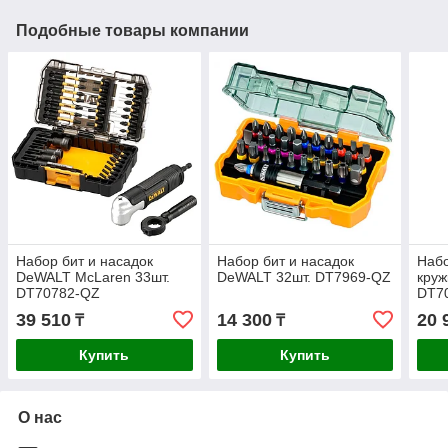
Подобные товары компании
Набор бит и насадок
Набор бит и насадок
Набо
DeWALT McLaren 33шт.
DeWALT 32шт. DT7969-QZ
круж
DT70782-QZ
DT7
39 510
14 300
20 
₸
₸
Купить
Купить
О нас