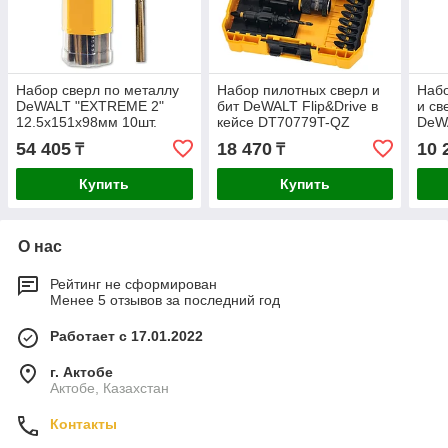
Набор сверл по металлу
Набор пилотных сверл и
Набо
DeWALT "EXTREME 2"
бит DeWALT Flip&Drive в
и св
12.5х151х98мм 10шт.
кейсе DT70779T-QZ
DeW
DT5562-QZ
54 405
18 470
10 
₸
₸
Купить
Купить
О нас
Рейтинг не сформирован
Менее 5 отзывов за последний год
Работает с 17.01.2022
г. Актобе
Актобе, Казахстан
Контакты