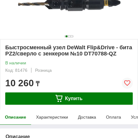
Быстросменный узел DeWalt Flip&Drive - бита
PZ2/сверло с зенкером №10 DT70788-QZ
В наличии
Код: 81476
Розница
10 260
₸
Купить
Описание
Характеристики
Доставка
Оплата
Усл
Описание