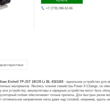
Купить
+7 (778) 096-52-66
арактеристики
ик Einhell TP-JST 18/135 Li BL 4321265
- идеальное устройство для 
зличных материалов. Являясь членом семейства Power X-Change, он обес
ку все устройства, аккумуляторы и зарядные устройства могут быть объ
муляторный лобзик обеспечивает точные пропилы. Для быстрых резов м
ет оптимальное направление пилы даже над головой, например, вдоль н