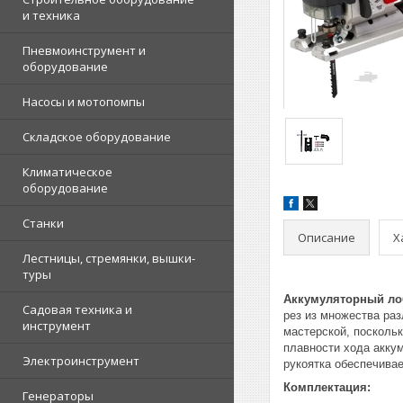
и техника
Пневмоинструмент и
оборудование
Насосы и мотопомпы
Складское оборудование
Климатическое
оборудование
Станки
Описание
Х
Лестницы, стремянки, вышки-
туры
Аккумуляторный лобз
Садовая техника и
рез из множества ра
инструмент
мастерской, посколь
плавности хода акку
Электроинструмент
рукоятка обеспечива
Комплектация:
Генераторы