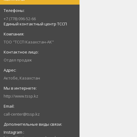
+7 (778) 096-52-66
Единый контактный центр ТССП
ТОО "ТССП Казахстан-АК"
Отдел продаж
Актобе, Казахстан
http://www.tssp.kz
call-center@tssp.kz
Instagram