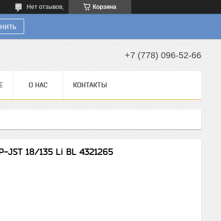
Нет отзывов,
Корзина
нить
+7 (778) 096-52-66
Е
О НАС
КОНТАКТЫ
P-JST 18/135 Li BL 4321265