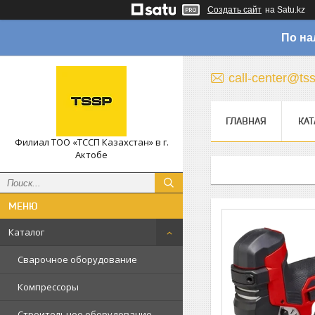
Создать сайт
на Satu.kz
По на
call-center@ts
ГЛАВНАЯ
КАТ
Филиал ТОО «ТССП Казахстан» в г.
Актобе
Каталог
Сварочное оборудование
Компрессоры
Строительное оборудование