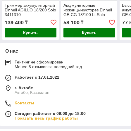
Триммер аккумуляторный
Аккумуляторные
Выс
Einhell AGILLO 18/200 Solo
ножницы-кусторез Einhell
акку
3411310
GE-CG 18/100 Li-Solo
GE-C
3410313
341
139 400
58 100
77 
₸
₸
Купить
Купить
О нас
Рейтинг не сформирован
Менее 5 отзывов за последний год
Работает с 17.01.2022
г. Актобе
Актобе, Казахстан
Контакты
Сегодня работает с 09:00 до 18:00
Показать весь график работы