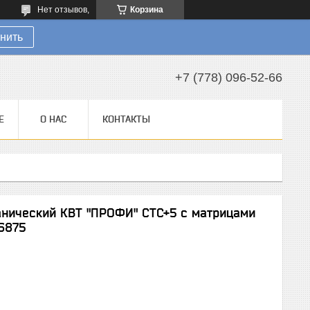
Нет отзывов,
Корзина
нить
+7 (778) 096-52-66
Е
О НАС
КОНТАКТЫ
анический КВТ "ПРОФИ" СТС+5 c матрицами
6875