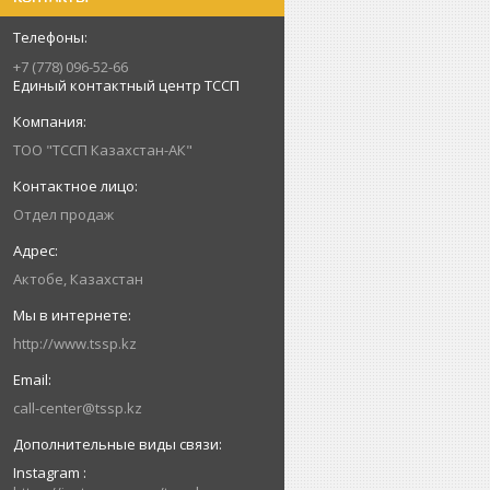
+7 (778) 096-52-66
Единый контактный центр ТССП
ТОО "ТССП Казахстан-АК"
Отдел продаж
Актобе, Казахстан
http://www.tssp.kz
call-center@tssp.kz
Instagram