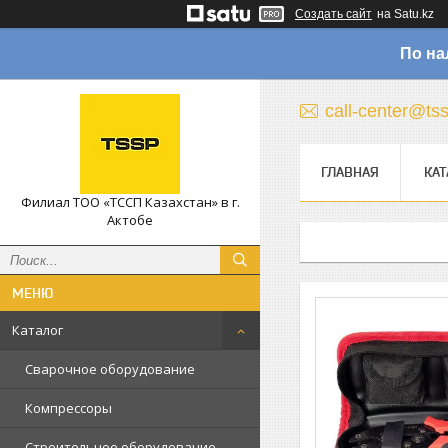
Создать сайт
на Satu.kz
По на
call-center@ts
ГЛАВНАЯ
КАТ
Филиал ТОО «ТССП Казахстан» в г.
Актобе
Каталог
Сварочное оборудование
Компрессоры
Строительное оборудование