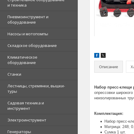
и техника
Пневмоинструмент и
оборудование
Насосы и мотопомпы
Складское оборудование
Климатическое
оборудование
Описание
Х
Станки
Лестницы, стремянки, вышки-
Набор пресс-клещи 
туры
опрессовки широкого
неизолированных труб
Садовая техника и
инструмент
Комплектация:
Электроинструмент
Набор пресс-кл
Матрица: 248; 0.
Генераторы
Сумка 1 шт.