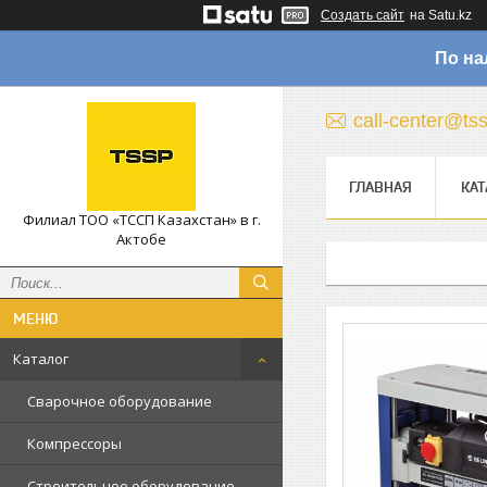
Создать сайт
на Satu.kz
По на
call-center@ts
ГЛАВНАЯ
КАТ
Филиал ТОО «ТССП Казахстан» в г.
Актобе
Каталог
Сварочное оборудование
Компрессоры
Строительное оборудование