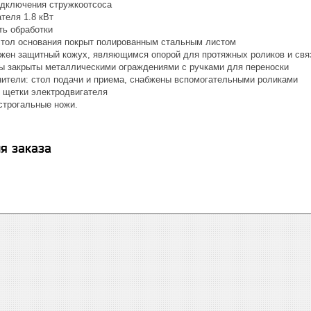
дключения стружкоотсоса
теля 1.8 кВт
ть обработки
стол основания покрыт полированным стальным листом
жен защитный кожух, являющимся опорой для протяжных роликов и св
ы закрыты металлическими ограждениями с ручками для переноски
ители: стол подачи и приема, снабжены вспомогательными роликами
щетки электродвигателя
строгальные ножи.
я заказа