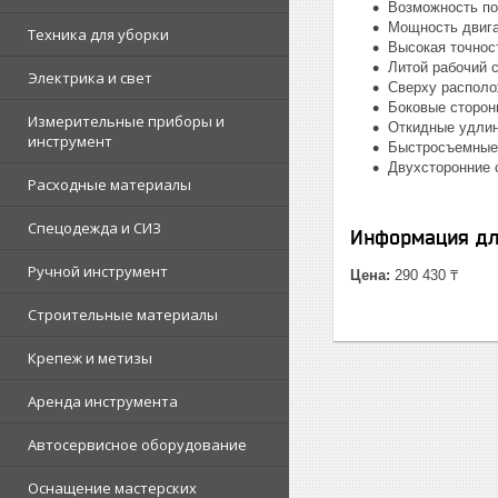
Возможность по
Мощность двига
Техника для уборки
Высокая точнос
Литой рабочий 
Электрика и свет
Сверху располо
Боковые сторон
Измерительные приборы и
Откидные удлин
инструмент
Быстросъемные 
Двухсторонние 
Расходные материалы
Спецодежда и СИЗ
Информация дл
Ручной инструмент
Цена:
290 430 ₸
Строительные материалы
Крепеж и метизы
Аренда инструмента
Автосервисное оборудование
Оснащение мастерских