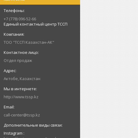
+7 (778) 096-52-66
Единый контактный центр ТССП
ТОО "ТССП Казахстан-АК"
Отдел продаж
Актобе, Казахстан
http://www.tssp.kz
call-center@tssp.kz
Instagram