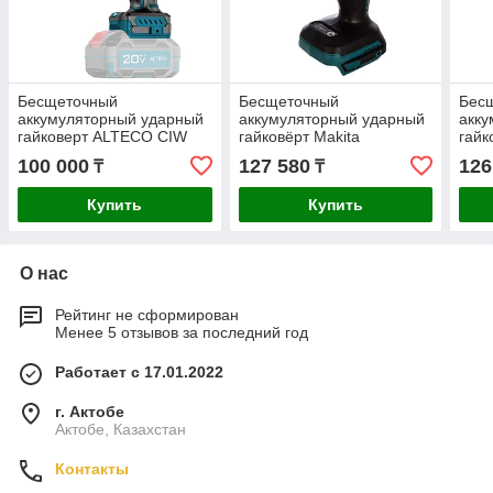
Бесщеточный
Бесщеточный
Бес
аккумуляторный ударный
аккумуляторный ударный
акку
гайковерт ALTECO CIW
гайковёрт Makita
гайк
20-1200 Li BL Solo (без
DTW285Z
400 
100 000
127 580
126
₸
₸
АКБ И ЗУ)
060
Купить
Купить
О нас
Рейтинг не сформирован
Менее 5 отзывов за последний год
Работает с 17.01.2022
г. Актобе
Актобе, Казахстан
Контакты