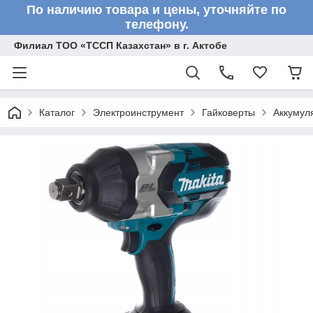
По наличию товара и цены, уточняйте по
телефону.
Филиал ТОО «ТССП Казахстан» в г. Актобе
Каталог
Электроинструмент
Гайковерты
Аккумул