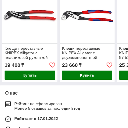
Клещи переставные
Клещи переставные
Кле
KNIPEX Alligator с
KNIPEX Alligator с
KNIP
пластиковой рукояткой
двухкомпонентной
87 5
250мм 8801250
рукояткой 250мм 8802250
19 400
23 660
25 
₸
₸
Купить
Купить
О нас
Рейтинг не сформирован
Менее 5 отзывов за последний год
Работает с 17.01.2022