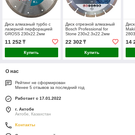
Диск алмазный турбо с
Диск отрезной алмазный
Дис
лазерной перфорацией
Bosch Professional for
Maki
GROSS 230х22.2мм
Stone 230x2.3x22.2мм
280
73034
2608602601
11 252
22 302
14 
₸
₸
Купить
Купить
О нас
Рейтинг не сформирован
Менее 5 отзывов за последний год
Работает с 17.01.2022
г. Актобе
Актобе, Казахстан
Контакты