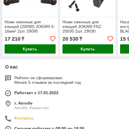
Ножи сменные для
Ножи сменные для
Наса
клещей (20090) JOKARI 6-
клещей JOKARI FKZ
инcт
16мм² 2шт. 29090
20030 2шт. 29030
BLA
"Mul
17 210
20 530
15 
₸
₸
Купить
Купить
О нас
Рейтинг не сформирован
Менее 5 отзывов за последний год
Работает с 17.01.2022
г. Актобе
Актобе, Казахстан
Контакты
Сегодня работает с 09:00 до 18:00