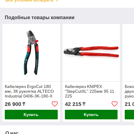
Подобные товары компании
Кабелерез ErgoCut 180
Кабелерез KNIPEX
Боко
мм, 3К рукоятка ALTECO
"StepCutXL" 225мм 95 11
двух
Industrial 0406-3K-180-X
225
руко
26 900
42 215
21 
₸
₸
Купить
Купить
О нас