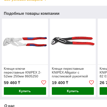
Подобные товары компании
Клещи-ключи
Клещи переставные
Кле
переставные KNIPEX 2-
KNIPEX Alligator с
KNIP
52мм 250мм 8605250
пластиковой рукояткой
82 0
250мм 8801250
59 460
19 400
26 
₸
₸
Купить
Купить
О нас