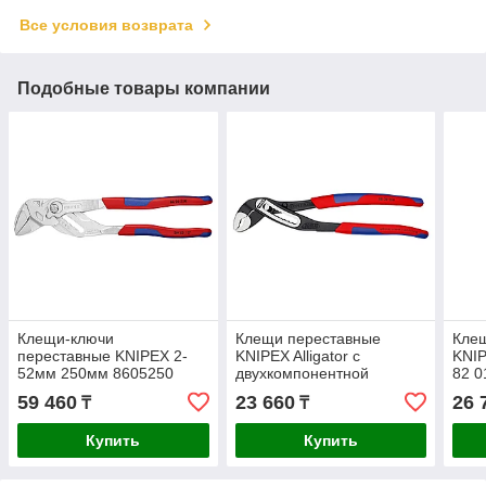
Все условия возврата
Подобные товары компании
Клещи-ключи
Клещи переставные
Кле
переставные KNIPEX 2-
KNIPEX Alligator с
KNIP
52мм 250мм 8605250
двухкомпонентной
82 0
рукояткой 250мм 8802250
59 460
23 660
26 
₸
₸
Купить
Купить