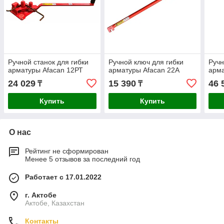
Ручной станок для гибки
Ручной ключ для гибки
Ручн
арматуры Afacan 12РТ
арматуры Afacan 22А
арма
24 029
15 390
46 
₸
₸
Купить
Купить
О нас
Рейтинг не сформирован
Менее 5 отзывов за последний год
Работает с 17.01.2022
г. Актобе
Актобе, Казахстан
Контакты