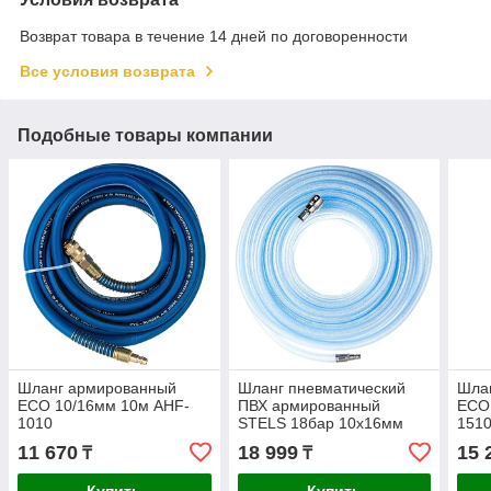
Возврат товара в течение 14 дней по договоренности
Все условия возврата
Подобные товары компании
Шланг армированный
Шланг пневматический
Шла
ECO 10/16мм 10м AHF-
ПВХ армированный
ECO
1010
STELS 18бар 10x16мм
151
30м 57027
11 670
18 999
15 
₸
₸