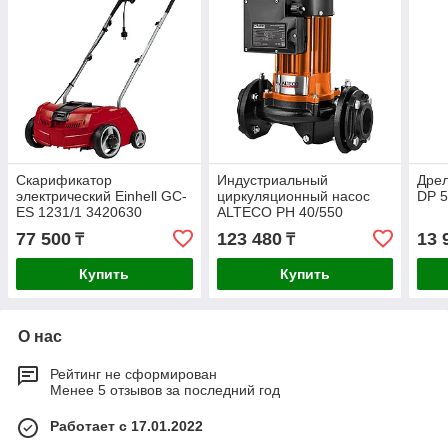
Скарификатор
Индустриальный
Дре
электрический Einhell GC-
циркуляционный насос
DP 5
ES 1231/1 3420630
ALTECO PH 40/550
77 500
123 480
13 
₸
₸
Купить
Купить
О нас
Рейтинг не сформирован
Менее 5 отзывов за последний год
Работает с 17.01.2022