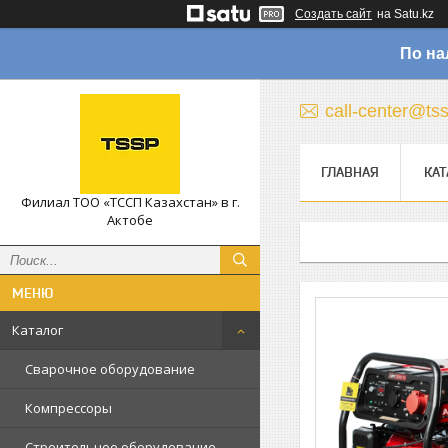
Создать сайт
на Satu.kz
По на
call-center@ts
ГЛАВНАЯ
КАТ
Филиал ТОО «ТССП Казахстан» в г.
Актобе
Каталог
Сварочное оборудование
Компрессоры
Строительное оборудование