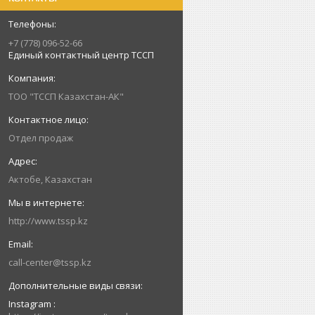
+7 (778) 096-52-66
Единый контактный центр ТССП
ТОО "ТССП Казахстан-АК"
Отдел продаж
Актобе, Казахстан
http://www.tssp.kz
call-center@tssp.kz
Instagram