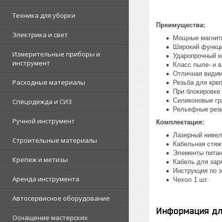
Техника для уборки
Преимущества:
Электрика и свет
Мощные магнит
Широкий функц
Измерительные приборы и
Ударопрочный к
инструмент
Класс пыле- и 
Отличная видим
Расходные материалы
Резьба для креп
При блокировке
Силиконовые гр
Спецодежда и СИЗ
Рельефные рези
Ручной инструмент
Комплектация:
Лазерный нивел
Строительные материалы
Кабельная стяжк
Элементы питан
Крепеж и метизы
Кабель для зар
Инструкция по э
Аренда инструмента
Чехол 1 шт.
Автосервисное оборудование
Информация дл
Оснащение мастерских