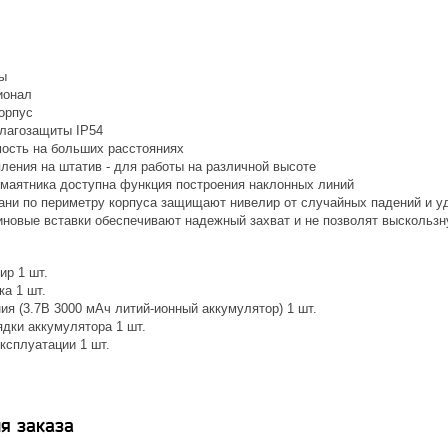
ы
ионал
орпус
влагозащиты IP54
ость на больших расстояниях
ления на штатив - для работы на различной высоте
 маятника доступна функция построения наклонных линий
ани по периметру корпуса защищают нивелир от случайных падений и у
новые вставки обеспечивают надежный захват и не позволят выскользну
ир 1 шт.
а 1 шт.
ия (3.7В 3000 мАч литий-ионный аккумулятор) 1 шт.
ядки аккумулятора 1 шт.
ксплуатации 1 шт.
я заказа