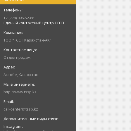
+7 (778) 096-52-66
Единый контактный центр ТССП
ТОО "ТССП Казахстан-АК"
Отдел продаж
Актобе, Казахстан
http://www.tssp.kz
call-center@tssp.kz
Instagram