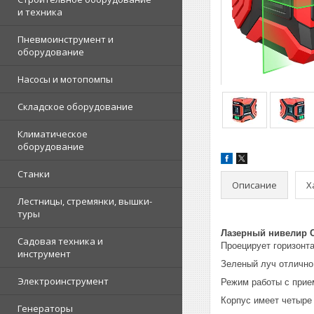
и техника
Пневмоинструмент и
оборудование
Насосы и мотопомпы
Складское оборудование
Климатическое
оборудование
Станки
Описание
Х
Лестницы, стремянки, вышки-
туры
Лазерный нивелир 
Садовая техника и
Проецирует горизонт
инструмент
Зеленый луч отлично
Электроинструмент
Режим работы с прие
Корпус имеет четыре 
Генераторы