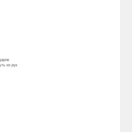
даров
ть из рук