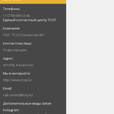
+7 (778) 096-52-66
Единый контактный центр ТССП
ТОО "ТССП Казахстан-АК"
Отдел продаж
Актобе, Казахстан
http://www.tssp.kz
call-center@tssp.kz
Instagram