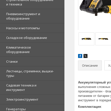
и техника
Пневмоинструмент и
оборудование
Насосы и мотопомпы
Складское оборудование
Климатическое
оборудование
Станки
Описание
Х
Лестницы, стремянки, вышки-
туры
Аккумуляторный уг
Садовая техника и
выполнения сложных 
инструмент
производителен - бл
питанием от батареи 
Электроинструмент
инструмент в порядке
Комплектация
:
Генераторы