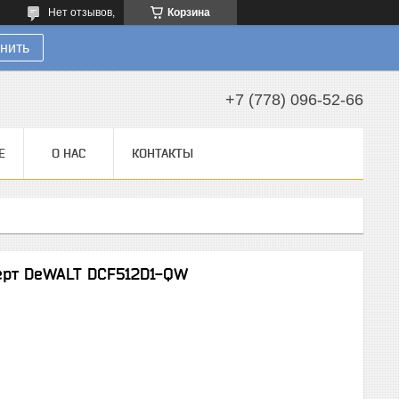
Нет отзывов,
Корзина
нить
+7 (778) 096-52-66
Е
О НАС
КОНТАКТЫ
ерт DeWALT DCF512D1-QW