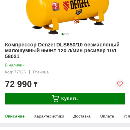
Компрессор Denzel DLS650/10 безмасляный
малошумный 650Вт 120 л/мин ресивер 10л
58021
В наличии
Код: 77926
Розница
72 990
₸
Купить
Описание
Характеристики
Доставка
Оплата
Усл