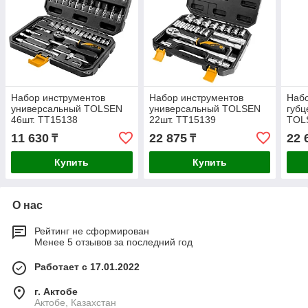
Набор инструментов
Набор инструментов
Наб
универсальный TOLSEN
универсальный TOLSEN
губц
46шт. TT15138
22шт. TT15139
TOL
11 630
22 875
22 
₸
₸
Купить
Купить
О нас
Рейтинг не сформирован
Менее 5 отзывов за последний год
Работает с 17.01.2022
г. Актобе
Актобе, Казахстан