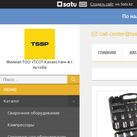
Создать сайт
на Satu.kz
По на
call-center@ts
ГЛАВНАЯ
КАТ
Филиал ТОО «ТССП Казахстан» в г.
Актобе
Каталог
Сварочное оборудование
Компрессоры
Строительное оборудование