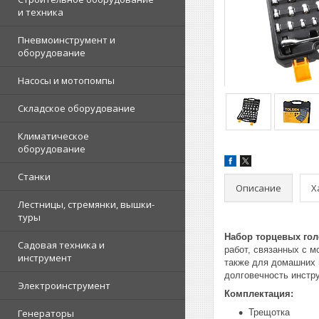
и техника
Пневмоинструмент и
оборудование
Насосы и мотопомпы
Складское оборудование
Климатическое
оборудование
Станки
Описание
Х
Лестницы, стремянки, вышки-
туры
Набор торцевых голо
Садовая техника и
работ, связанных с 
инструмент
также для домашних 
долговечность инстр
Электроинструмент
Комплектация:
Генераторы
Трещотка