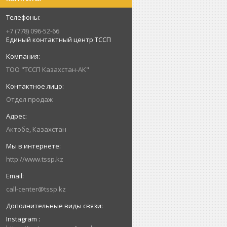
+7 (778) 096-52-66
Единый контактный центр ТССП
ТОО "ТССП Казахстан-АК"
Отдел продаж
Актобе, Казахстан
http://www.tssp.kz
call-center@tssp.kz
Instagram