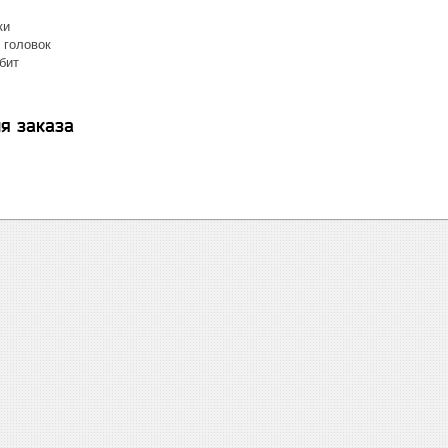
ки
 головок
бит
я заказа