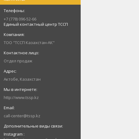
+7 (778) 096-52-66
Единый контактный центр ТССП
ТОО "ТССП Казахстан-АК"
Отдел продаж
Актобе, Казахстан
http://www.tssp.kz
call-center@tssp.kz
Instagram