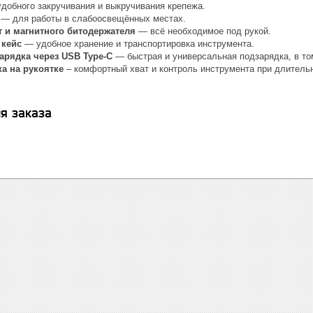
добного закручивания и выкручивания крепежа.
а
— для работы в слабоосвещённых местах.
т и магнитного битодержателя
— всё необходимое под рукой.
 кейс
— удобное хранение и транспортировка инструмента.
арядка через USB Type-C
— быстрая и универсальная подзарядка, в то
а на рукоятке
– комфортный хват и контроль инструмента при длительн
я заказа