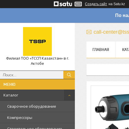
Создать сайт
на Satu.kz
По на
call-center@ts
ГЛАВНАЯ
КАТ
Филиал ТОО «ТССП Казахстан» в г.
Актобе
Каталог
Сварочное оборудование
Компрессоры
Строительное оборудование