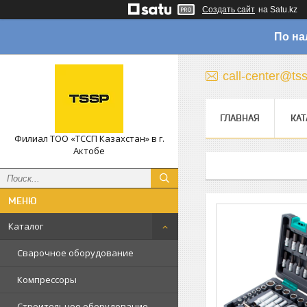
Создать сайт
на Satu.kz
По на
call-center@ts
ГЛАВНАЯ
КАТ
Филиал ТОО «ТССП Казахстан» в г.
Актобе
Каталог
Сварочное оборудование
Компрессоры
Строительное оборудование