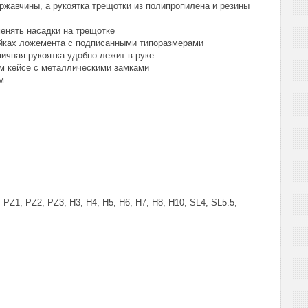
жавчины, а рукоятка трещотки из полипропилена и резины
енять насадки на трещотке
йках ложемента с подписанными типоразмерами
ичная рукоятка удобно лежит в руке
ом кейсе с металлическими замками
м
 PZ1, PZ2, PZ3, H3, H4, H5, H6, H7, H8, H10, SL4, SL5.5,