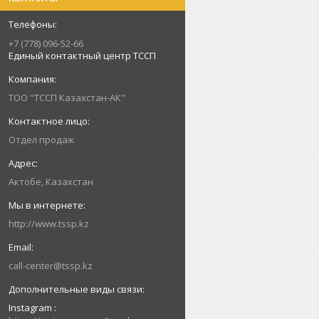
+7 (778) 096-52-66
Единый контактный центр ТССП
ТОО "ТССП Казахстан-АК"
Отдел продаж
Актобе, Казахстан
http://www.tssp.kz
call-center@tssp.kz
Instagram