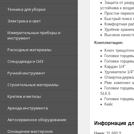
Защита от разр
устойчива к возд
Техника для уборки
Простое перекл
Быстрый поиск 
Электрика и свет
Комфортная раб
Удобное хранен
Измерительные приборы и
Высокое качест
инструмент
Комплектация:
Расходные материалы
Ключ трещоточн
Головки торцевые 
Спецодежда и СИЗ
Головки торцевы
Кардан 1/4"
Удлинители 1/4"
Ручной инструмент
Отвертка-держа
Рем. комплект ш
Строительные материалы
Головки торцевы
SL6.5
Крепеж и метизы
Головки торцевы
Кейс
Аренда инструмента
Автосервисное оборудование
Информация дл
Оснащение мастерских
Цена:
31 660 ₸