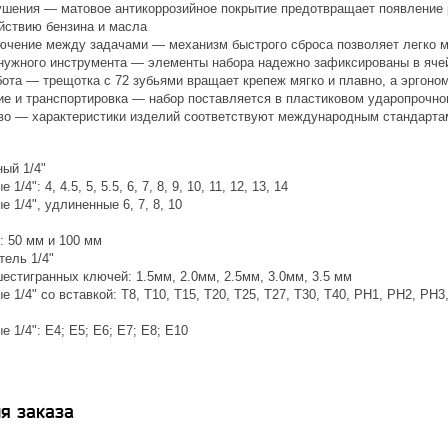
ушения — матовое антикоррозийное покрытие предотвращает появление р
ействию бензина и масла
ючение между задачами — механизм быстрого сброса позволяет легко м
нужного инструмента — элементы набора надежно зафиксированы в яче
ота — трещотка с 72 зубьями вращает крепеж мягко и плавно, а эргоном
ие и транспортировка — набор поставляется в пластиковом ударопрочн
во — характеристики изделий соответствуют международным стандарта
ый 1/4"
1/4": 4, 4.5, 5, 5.5, 6, 7, 8, 9, 10, 11, 12, 13, 14
е 1/4", удлиненные 6, 7, 8, 10
: 50 мм и 100 мм
тель 1/4"
естигранных ключей: 1.5мм, 2.0мм, 2.5мм, 3.0мм, 3.5 мм
е 1/4" со вставкой: Т8, Т10, Т15, Т20, Т25, Т27, Т30, T40, PH1, PH2, PH3,
е 1/4": E4; E5; E6; E7; E8; E10
я заказа