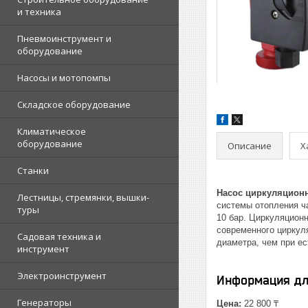
и техника
Пневмоинструмент и
оборудование
Насосы и мотопомпы
Складское оборудование
Климатическое
оборудование
Описание
Х
Станки
Насос циркуляцион
Лестницы, стремянки, вышки-
системы отопления ч
туры
10 бар. Циркуляцион
современного циркул
Садовая техника и
диаметра, чем при ес
инструмент
Электроинструмент
Информация дл
Генераторы
Цена:
22 800 ₸