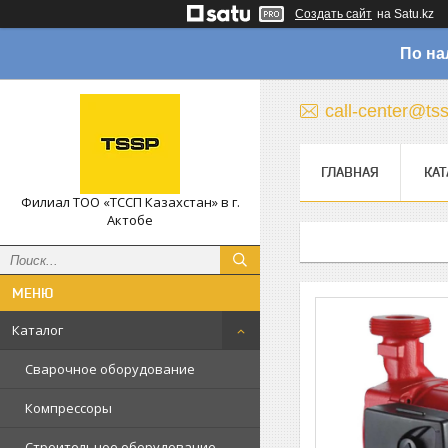
Создать сайт
на Satu.kz
По на
call-center@ts
ГЛАВНАЯ
КАТ
Филиал ТОО «ТССП Казахстан» в г.
Актобе
Каталог
Сварочное оборудование
Компрессоры
Строительное оборудование