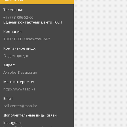
+7 (778) 096-52-66
Единый контактный центр ТССП
ТОО "ТССП Казахстан-АК"
Отдел продаж
Актобе, Казахстан
http://www.tssp.kz
call-center@tssp.kz
Instagram