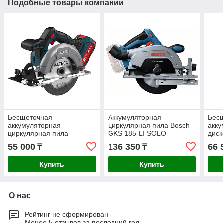
Подобные товары компании
Бесщеточная
Аккумуляторная
Бес
аккумуляторная
циркулярная пила Bosch
акку
циркулярная пила
GKS 185-LI SOLO
дис
ALTECO CCS 20-165 Li BL
06016C1221
CHD
55 000
136 350
66 
₸
₸
Купить
Купить
О нас
Рейтинг не сформирован
Менее 5 отзывов за последний год