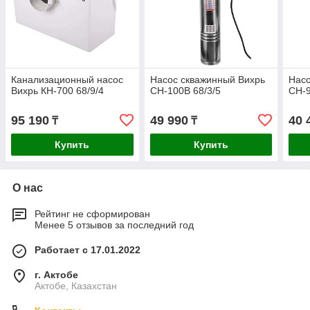
Канализационный насос
Насос скважинный Вихрь
Насо
Вихрь КН-700 68/9/4
СН-100В 68/3/5
СН-9
95 190
49 990
40 
₸
₸
Купить
Купить
О нас
Рейтинг не сформирован
Менее 5 отзывов за последний год
Работает с 17.01.2022
г. Актобе
Актобе, Казахстан