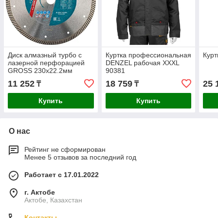
Диск алмазный турбо с
Куртка профессиональная
Курт
лазерной перфорацией
DENZEL рабочая XXXL
GROSS 230х22.2мм
90381
73034
11 252
18 759
25 
₸
₸
Купить
Купить
О нас
Рейтинг не сформирован
Менее 5 отзывов за последний год
Работает с 17.01.2022
г. Актобе
Актобе, Казахстан
Контакты