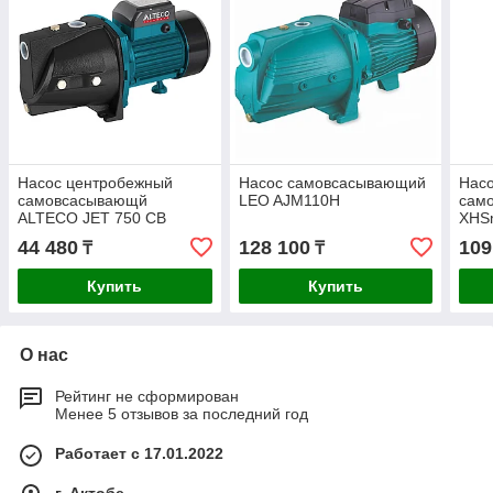
Насос центробежный
Насос самовсасывающий
Нас
самовсасывающй
LEO AJM110H
сам
ALTECO JET 750 CB
XHS
44 480
128 100
109
₸
₸
Купить
Купить
О нас
Рейтинг не сформирован
Менее 5 отзывов за последний год
Работает с 17.01.2022