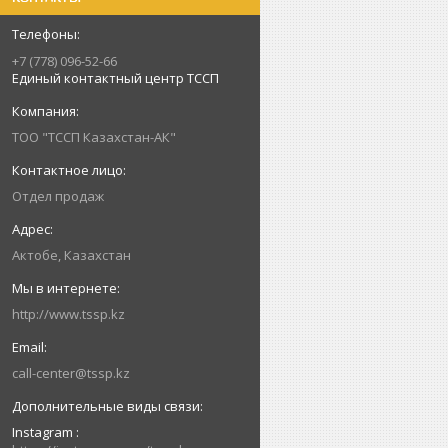
+7 (778) 096-52-66
Единый контактный центр ТССП
ТОО "ТССП Казахстан-АК"
Отдел продаж
Актобе, Казахстан
http://www.tssp.kz
call-center@tssp.kz
Instagram