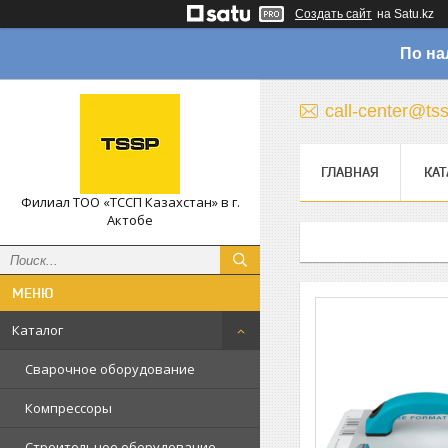
Создать сайт
на Satu.kz
По на
call-center@ts
ГЛАВНАЯ
КАТ
Филиал ТОО «ТССП Казахстан» в г.
Актобе
Каталог
Сварочное оборудование
Компрессоры
Строительное оборудование