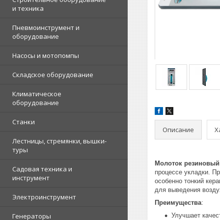
и техника
Пневмоинструмент и
оборудование
Насосы и мотопомпы
Складское оборудование
Климатическое
оборудование
Станки
Описание
Х
Лестницы, стремянки, вышки-
туры
Молоток резиновый
Садовая техника и
процессе укладки. П
инструмент
особенно тонкий кера
для выведения возду
Электроинструмент
Преимущества
:
Генераторы
Улучшает качес