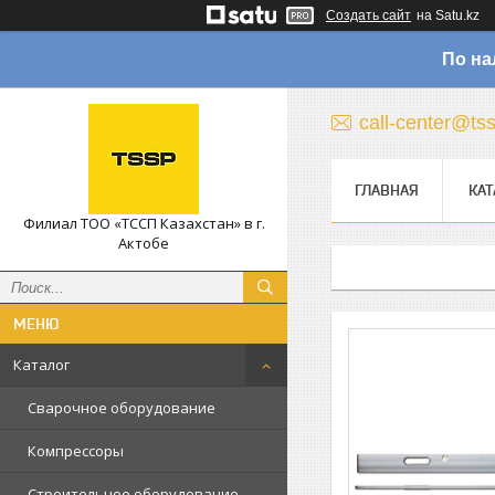
Создать сайт
на Satu.kz
По на
call-center@ts
ГЛАВНАЯ
КАТ
Филиал ТОО «ТССП Казахстан» в г.
Актобе
Каталог
Сварочное оборудование
Компрессоры
Строительное оборудование