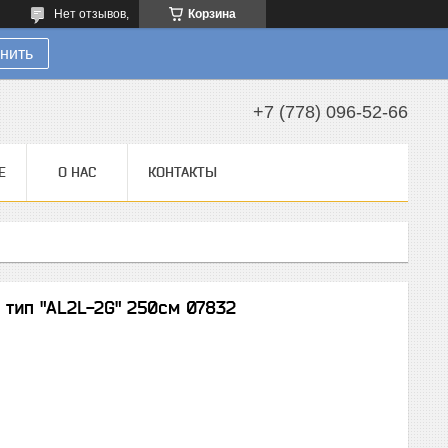
Нет отзывов,
Корзина
нить
+7 (778) 096-52-66
Е
О НАС
КОНТАКТЫ
 тип "AL2L-2G" 250см 07832