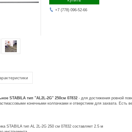
Купить
+7 (778) 096-52-66
арактеристики
ное STABILA тип "AL2L-2G" 250см 07832
- для достижения ровной по
ластмассовыми конечными колпачками и отверстием для захвата. Есть в
ика STABILA тип AL 2L-2G 250 см 07832 составляет 2.5 м
во инструмента