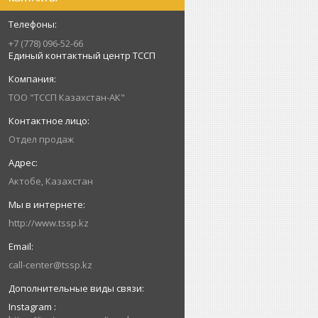
+7 (778) 096-52-66
Единый контактный центр ТССП
ТОО "ТССП Казахстан-АК"
Отдел продаж
Актобе, Казахстан
http://www.tssp.kz
call-center@tssp.kz
Instagram