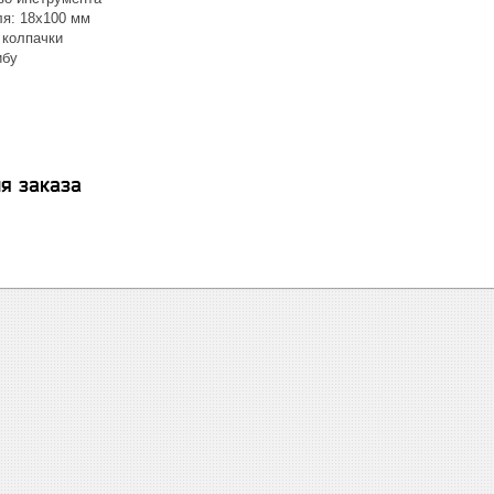
я: 18х100 мм
 колпачки
ибу
я заказа