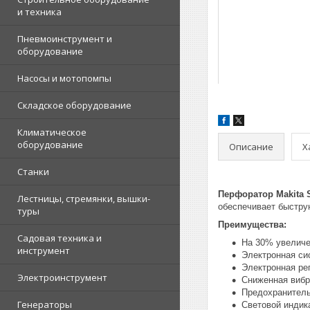
и техника
Пневмоинструмент и
оборудование
Насосы и мотопомпы
Складское оборудование
Климатическое
оборудование
Описание
Х
Станки
Перфоратор Makita 
Лестницы, стремянки, вышки-
обеспечивает быстру
туры
Преимущества:
Садовая техника и
На 30% увеличе
инструмент
Электронная сис
Электронная ре
Электроинструмент
Сниженная вибр
Предохранител
Генераторы
Световой индик