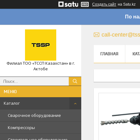
Создать сайт
на Satu.kz
По на
call-center@ts
ГЛАВНАЯ
КАТ
Филиал ТОО «ТССП Казахстан» в г.
Актобе
Каталог
Сварочное оборудование
Компрессоры
Строительное оборудование