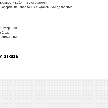
правности кабеля и включателя
ы cверление, сверление с ударом или долбление
т.
й упор 1 шт.
 1 шт.
ксплуатации 1 шт.
я заказа