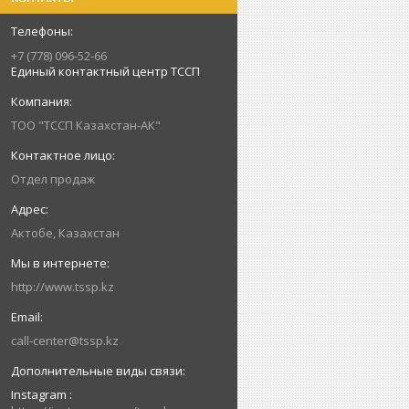
+7 (778) 096-52-66
Единый контактный центр ТССП
ТОО "ТССП Казахстан-АК"
Отдел продаж
Актобе, Казахстан
http://www.tssp.kz
call-center@tssp.kz
Instagram