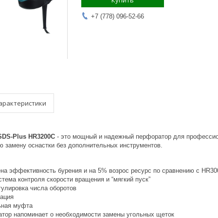
Купить
+7 (778) 096-52-66
арактеристики
SDS-Plus HR3200С
- это мощный и надежный перфоратор для профессио
ю замену оснастки без дополнительных инструментов.
на эффективность бурения и на 5% возрос ресурс по сравнению с HR3
тема контроля скорости вращения и “мягкий пуск”
гулировка числа оборотов
ация
ьная муфта
атор напоминает о необходимости замены угольных щеток