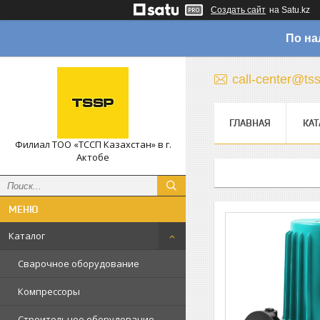
Создать сайт
на Satu.kz
По на
call-center@ts
ГЛАВНАЯ
КАТ
Филиал ТОО «ТССП Казахстан» в г.
Актобе
Каталог
Сварочное оборудование
Компрессоры
Строительное оборудование