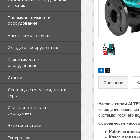
и техника
Пневмоинструмент и
оборудование
Насосы и мотопомпы
Складское оборудование
Климатическое
оборудование
Станки
Описание
Х
Лестницы, стремянки, вышки-
туры
Насосы серии ALTE
Садовая техника и
и кондиционирования.
инструмент
системах горячего в
Особенности насосо
Электроинструмент
Рабочее колес
Генераторы
Класс изоляци