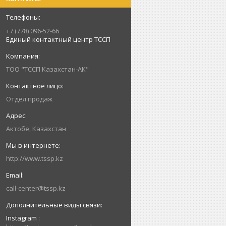
+7 (778) 096-52-66
Единый контактный центр ТССП
ТОО "ТССП Казахстан-АК"
Отдел продаж
Актобе, Казахстан
http://www.tssp.kz
call-center@tssp.kz
Instagram