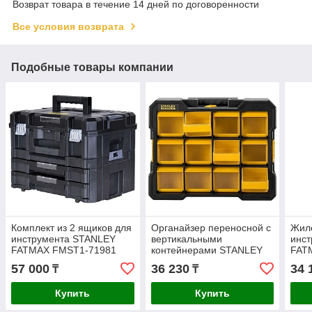
Возврат товара в течение 14 дней по договоренности
Все условия возврата
Подобные товары компании
Комплект из 2 ящиков для
Органайзер переносной с
Жил
инструмента STANLEY
вертикальными
инст
FATMAX FMST1-71981
контейнерами STANLEY
FATM
FATMAX FMST81077-1
711
57 000
36 230
34 
₸
₸
Купить
Купить